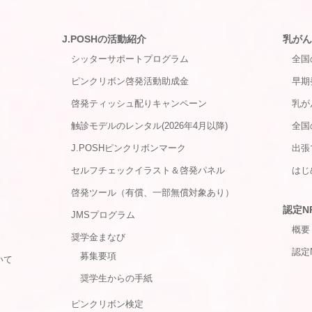
J.POSHの活動紹介
乳がん
シッターサポートプログラム
全国
ピンクリボン啓発活動助成金
早期
啓発ティッシュ配りキャンペーン
乳が
触診モデルのレンタル(2026年4月以降)
全国
J.POSHピンクリボンマーク
出張
セルフチェックイラスト＆啓発パネル
はじ
啓発ツール（有償、一部無償対象あり）
認定N
JMSプログラム
概要
奨学金まなび
認定
募集要項
いて
奨学生からの手紙
ピンクリボン検定