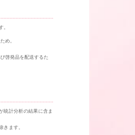
す。
るため。
よび啓発品を配送するた
が統計分析の結果に含ま
除きます。