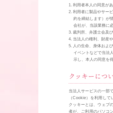
利用者本人の同意が
利用者に製品やサー
約を締結します）が
会社が、当該業務に
裁判所、弁護士会及
当法人の権利、財産
人の生命、身体およ
イベントなどで当法
示し、本人の同意を
クッキーにつ
当法人サービスの一部
（Cookie）を利用し
クッキーとは、ウェブ
者が、ご利用のパソコ