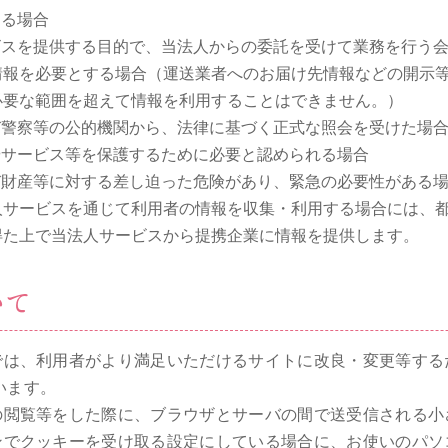
ある場合
ビスを提供する目的で、当法人からの委託を受けて業務を行う
情報を必要とする場合（運送業者へのお届け先情報などの開示
必要な範囲を超えて情報を利用することはできません。）
び警察等の公的機関から、法律に基づく正式な照会を受けた場
やサービス等を保護するために必要と認められる場合
び財産等に対する差し迫った危険があり、緊急の必要性がある
人サービスを通じて利用者の情報を収集・利用する場合には、
得た上で当法人サービスから提携企業に情報を提供します。
いて
では、利用者がより満足いただけるサイトに改良・変更等する
ています。
の閲覧等をした際に、ブラウザとサーバの間で送受信される小
ンでクッキーを受け取る設定にしている場合に、お使いのパソ