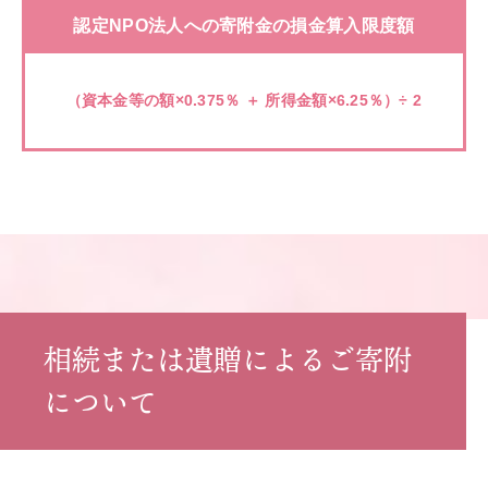
認定NPO法人への寄附金の損金算入限度額
（資本金等の額×0.375％ ＋ 所得金額×6.25％）÷ 2
相続または遺贈によるご寄附
について