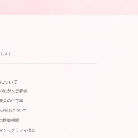
指します
について
の乳がん患者会
発見の生存率
ん検診について
の医療機関
マンモグラフィ検査