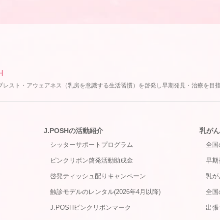
H
ブレスト・アウェアネス（乳房を意識する生活習慣）を啓発し早期発見・治療を目
J.POSHの活動紹介
乳がん
シッターサポートプログラム
全国
ピンクリボン啓発活動助成金
早期
啓発ティッシュ配りキャンペーン
乳が
触診モデルのレンタル(2026年4月以降)
全国
J.POSHピンクリボンマーク
出張