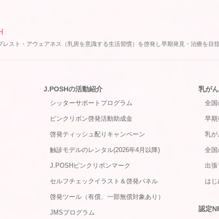
H
ブレスト・アウェアネス（乳房を意識する生活習慣）を啓発し早期発見・治療を目
J.POSHの活動紹介
乳がん
シッターサポートプログラム
全国
ピンクリボン啓発活動助成金
早期
啓発ティッシュ配りキャンペーン
乳が
触診モデルのレンタル(2026年4月以降)
全国
J.POSHピンクリボンマーク
出張
セルフチェックイラスト＆啓発パネル
はじ
啓発ツール（有償、一部無償対象あり）
認定N
JMSプログラム