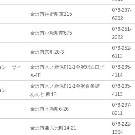
076-237-
金沢市神野町東115
6262
076-251-
金沢市小坂町南675
2222
076-252-
金沢市京町20-3
6111
ョン ヴィ
金沢市木ノ新保町1-1金沢駅西口ビ
076-235-
ル4F
4114
金沢市木ノ新保町1-1金沢百番街
076-235-
ョン
あんと 西4F
4113
076-237-
金沢市下新町6-26
8211
076-222-
金沢市兼六元町14-21
1304