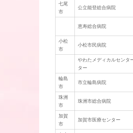
七尾
公立能登総合病院
市
恵寿総合病院
小松
小松市民病院
市
やわたメディカルセンター
ター
輪島
市立輪島病院
市
珠洲
珠洲市総合病院
市
加賀
加賀市医療センター
市