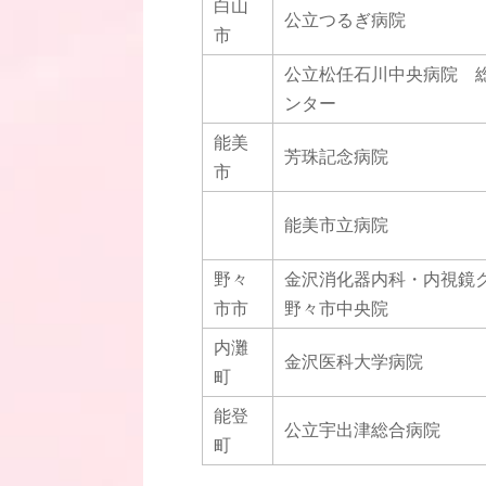
白山
公立つるぎ病院
市
公立松任石川中央病院 
ンター
能美
芳珠記念病院
市
能美市立病院
野々
金沢消化器内科・内視鏡
市市
野々市中央院
内灘
金沢医科大学病院
町
能登
公立宇出津総合病院
町