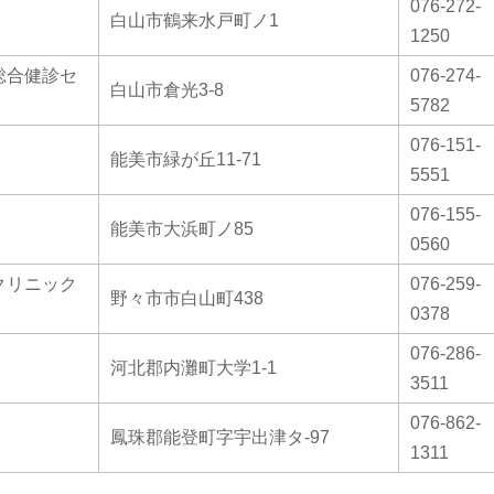
076-272-
白山市鶴来水戸町ノ1
1250
総合健診セ
076-274-
白山市倉光3-8
5782
076-151-
能美市緑が丘11-71
5551
076-155-
能美市大浜町ノ85
0560
クリニック
076-259-
野々市市白山町438
0378
076-286-
河北郡内灘町大学1-1
3511
076-862-
鳳珠郡能登町字宇出津タ-97
1311