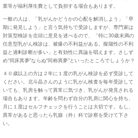
業等が福利厚生費として負担する場合もあります。
一般の人は、「乳がんかどうかの心配を解消しよう」「早
期に発見しよう」と言う気持ちで受診しますが、専門家は
対策型検診を念頭に意見を述べるので、「特に30歳未満の
任意型乳がん検診は、被爆の不利益がある。擬陽性の不利
益と過剰診断が多い」と有効性に異論を唱えます。さしず
め“同床異夢”ならぬ“同称異夢”といったところでしょうか？
４０歳以上の方は２年に１度の乳がん検診を必ず受診して
ください。北斗晶さんのように乳がん検査を毎年受診して
いても、乳房を触って異常に気づき、乳がんが発見される
場合もあります。年齢を問わず自分の乳房に関心を持ち、
月に１度はセルフチェックを行うことは大切です。もし、
異常があると思ったら乳腺（外）科で診察を受けて下さ
い。