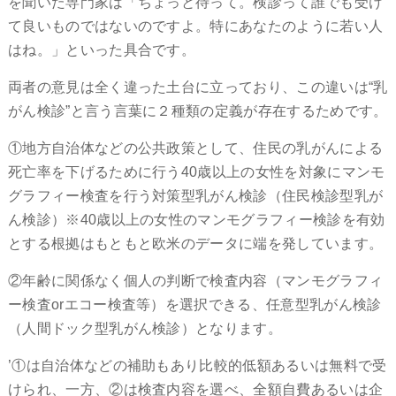
を聞いた専門家は「ちょっと待って。検診って誰でも受け
て良いものではないのですよ。特にあなたのように若い人
はね。」といった具合です。
両者の意見は全く違った土台に立っており、この違いは“乳
がん検診”と言う言葉に２種類の定義が存在するためです。
①地方自治体などの公共政策として、住民の乳がんによる
死亡率を下げるために行う40歳以上の女性を対象にマンモ
グラフィー検査を行う対策型乳がん検診（住民検診型乳が
ん検診）※40歳以上の女性のマンモグラフィー検診を有効
とする根拠はもともと欧米のデータに端を発しています。
②年齢に関係なく個人の判断で検査内容（マンモグラフィ
ー検査orエコー検査等）を選択できる、任意型乳がん検診
（人間ドック型乳がん検診）となります。
’①は自治体などの補助もあり比較的低額あるいは無料で受
けられ、一方、②は検査内容を選べ、全額自費あるいは企