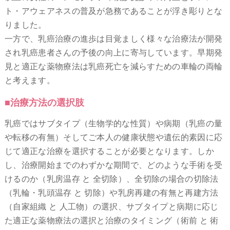
ト・アウェアネスの普及が急務であることが浮き彫りとな
りました。
一方で、乳癌治療の進歩は目覚ましく様々な治療法が開発
され乳癌患者さんの予後の向上に寄与しています。早期発
見と適正な薬物療法は乳癌死亡を減らすための車輪の両輪
と考えます。
■治療方法の選択肢
乳癌ではサブタイプ（生物学的な性質）や病期（乳癌の量
や転移の有無）そしてご本人の健康状態や遺伝的素因に応
じて適正な治療を選択することが必要となります。しか
し、治療開始までのわずかな期間で、どのような手術を受
けるのか（乳房温存 と 全切除）、全切除の場合の切除法
（乳輪・乳頭温存 と 切除）や乳房再建の有無と再建方法
（自家組織 と 人工物）の選択、サブタイプと病期に応じ
た適正な薬物療法の選択と治療のタイミング（術前 と 術