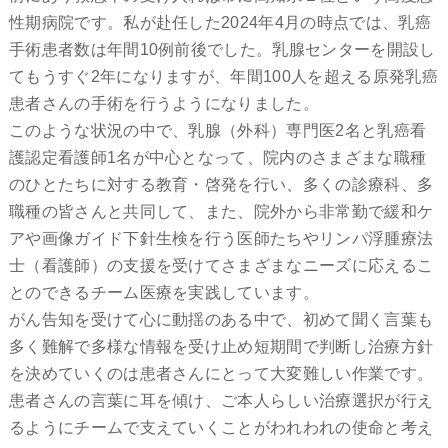
性期病院です。私が赴任した2024年4月の時点では、乳癌
手術患者数は年間10例前後でした。乳腺センターを開設し
てもうすぐ2年になりますが、年間100人を超える原発乳癌
患者さんの手術を行うようになりました。
このような状況の中で、乳腺（外科）専門医2名と乳癌看
護認定看護師1名が中心となって、院内のさまざまな職種
のひとたちに対する教育・啓発を行い、多くの診療科、多
職種の皆さんと共同して、また、院外から非常勤で緩和ケ
アや画像ガイド下針生検を行う医師たちやリンパ浮腫療法
士（看護師）の支援を受けてさまざまなニーズに応えるこ
とのできるチーム医療を実践しています。
がん告知を受けて心に動揺のある中で、初めて聞く言葉も
多く難解で多様な情報を受け止め短期間で判断し治療方針
を決めていくのは患者さんにとって大変難しい作業です。
患者さんの言葉に耳を傾け、ご本人らしい治療選択が行え
るようにチームで支えていくことがわれわれの使命と考え