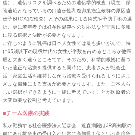
後）、遺伝リスクを調べるための遺伝学的検査（現在、保
険適応となっているのは遺伝性乳癌卵巣癌症候群の原因遺
伝子BRCA1/2検査）とその結果による術式や予防手術の選
択、更に若年者では妊孕性温存への対応法など非常に多岐
に渡る選択と決断が必要となります。
ご存じのように乳癌は日本人女性では最も多いがんで、特
に65歳以下の現役世代の女性が半数を占めるところが他癌
腫と大きく違うところです。そのため、科学的根拠に基づ
いた適正な治療を提供すると同時に、患者さんが社会生
活・家庭生活を維持しながら治療を受けられるようにさま
ざまな職種による支援が必要となります。また、ご本人ら
しい選択ができるように一緒に考えていくことが医療者の
大変重要な役割と考えています。
■チーム医療の実践
私が勤務する社会医療法人近森会 近森病院はJR高知駅の
前にあり救急車の受け入れは常に高知県１位という高度急