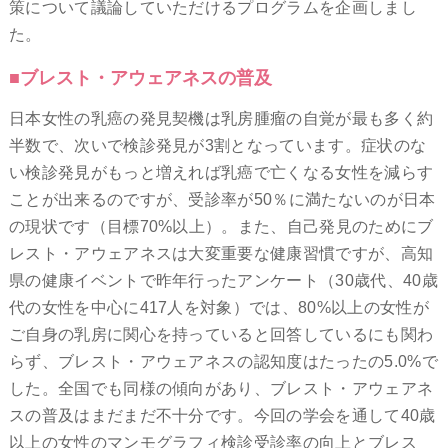
策について議論していただけるプログラムを企画しまし
た。
■ブレスト・アウェアネスの普及
日本女性の乳癌の発見契機は乳房腫瘤の自覚が最も多く約
半数で、次いで検診発見が3割となっています。症状のな
い検診発見がもっと増えれば乳癌で亡くなる女性を減らす
ことが出来るのですが、受診率が50％に満たないのが日本
の現状です（目標70%以上）。また、自己発見のためにブ
レスト・アウェアネスは大変重要な健康習慣ですが、高知
県の健康イベントで昨年行ったアンケート（30歳代、40歳
代の女性を中心に417人を対象）では、80%以上の女性が
ご自身の乳房に関心を持っていると回答しているにも関わ
らず、ブレスト・アウェアネスの認知度はたったの5.0%で
した。全国でも同様の傾向があり、ブレスト・アウェアネ
スの普及はまだまだ不十分です。今回の学会を通して40歳
以上の女性のマンモグラフィ検診受診率の向上とブレス