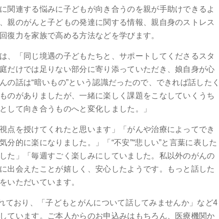
に関連する悩みに子どもが向き合うのを親が手助けできるよ
、親のがんと子どもの発達に関する情報、親自身のストレス
回復力を家族で高める方法などを学びます。
は、「同じ境遇の子どもたちと、サポートしてくださるスタ
庭だけでは足りない部分に寄り添っていただき、娘自身が心
んの話は“暗いもの”という認識だったので、できれば話した
ものがありましたが、一緒に楽しく課題をこなしていくうち
として向き合うものへと変化しました。」
視点を授けてくれたと思います」「がんや治療によってでき
分的に楽になりました。」「“不安”“悲しい”と言葉に表した
した」「毎週すごく楽しみにしていました。私以外のがんの
に出会えたことが嬉しく、安心したようです。もっと話した
をいただいています。
力を入れており、「子どもとがんについて話してみませんか」など4
しています。ご本人からのお申込みはもちろん、医療機関か