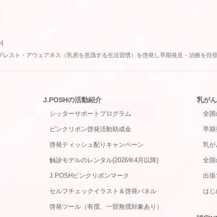
H
ブレスト・アウェアネス（乳房を意識する生活習慣）を啓発し早期発見・治療を目
J.POSHの活動紹介
乳がん
シッターサポートプログラム
全国
ピンクリボン啓発活動助成金
早期
啓発ティッシュ配りキャンペーン
乳が
触診モデルのレンタル(2026年4月以降)
全国
J.POSHピンクリボンマーク
出張
セルフチェックイラスト＆啓発パネル
はじ
啓発ツール（有償、一部無償対象あり）