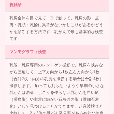
視触診
乳房全体を目で見て、手で触って、乳房の形・皮
膚・乳頭・乳輪に異常がないかしこりがあるかどう
かを診断する方法です。乳がんで最も基本的な検査
です
マンモグラフィ検査
乳腺・乳房専用のレントゲン撮影で、乳房を挟みな
がら圧迫して、上下方向から1枚左右方向から1枚
（合計2枚・両方の乳房を撮影する場合は合計4枚）
撮影します。 触っても判らないような早期の小さな
乳がんは勿論、しこりを作らない乳がんを白い影
（腫瘤影）や非常に細かい石灰砂の影（微細石灰
化）として見つけることができます。超音波検査と
比較して、2～3倍の乳がん発見率がある有効な検査